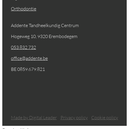
Orthodontie
Addente Tandheelkundig Centrum
Hogeweg 10, 9320 Erembodegem
053 832 732
office@addente.be
BE 0859.679.821
Made by Digital Leader
Privacy policy
Cookie policy