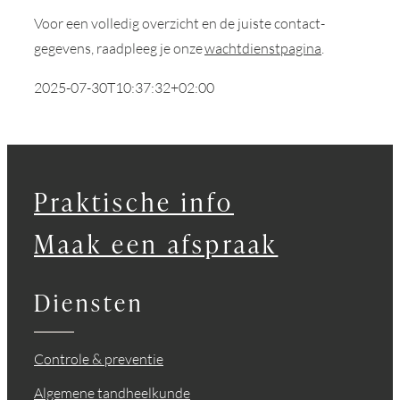
Voor een volledig overzicht en de juiste contact­
gegevens, raadpleeg je onze
wachtdienstpagina
.
2025-07-30T10:37:32+02:00
Praktische info
Maak een afspraak
Diensten
Controle & preventie
Algemene tandheelkunde