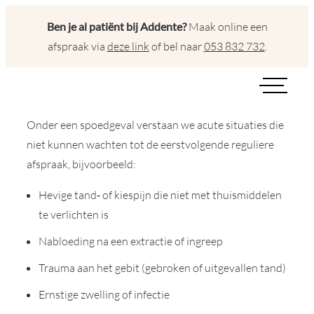
Ga
Ben je al patiënt bij Addente?
Maak online een
naar
afspraak via
deze link
of bel naar
053 832 732
.
inhoud
Onder een spoedgeval verstaan we acute situaties die
niet kunnen wachten tot de eerstvolgende reguliere
afspraak, bijvoorbeeld:
Hevige tand‑ of kiespijn die niet met thuismiddelen
te verlichten is
Nabloeding na een extractie of ingreep
Trauma aan het gebit (gebroken of uitgevallen tand)
Ernstige zwelling of infectie